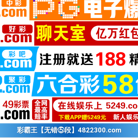
彩霸王【无错⑤段】4822300.com