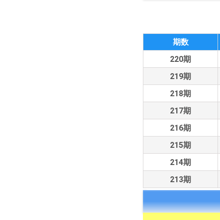
期数
220期
219期
218期
217期
216期
215期
214期
213期