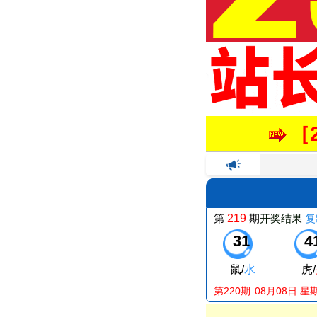
［
第
219
期
开奖结果
复
31
4
鼠
/
水
虎
/
第220期
08
月
08
日 星