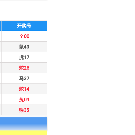
开奖号
？00
鼠43
虎17
蛇26
马37
蛇14
兔04
猴35