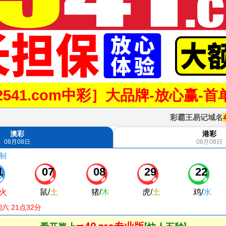
2541.com中彩］大品牌-放心赢-
彩霸王易记域名
4822
澳彩
港彩
08月08日
08月08日
制
1
07
08
29
22
火
鼠
/
土
猪
/
木
虎
/
土
鸡
/
水
期
六
21点32分